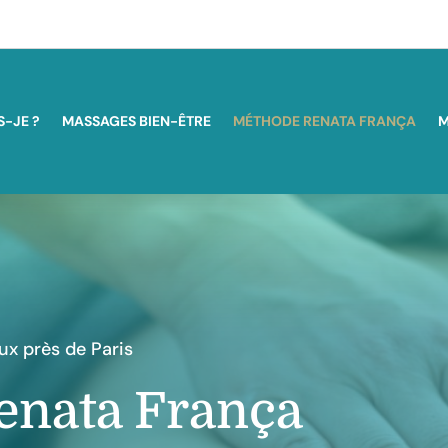
S-JE ?
MASSAGES BIEN-ÊTRE
MÉTHODE RENATA FRANÇA
M
x près de Paris
enata França