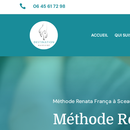

06 45 61 72 98
ACCUEIL
QUI SUI
Méthode Renata França à Sceau
Méthode R