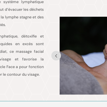
e système lymphatique
but d’évacuer les déchets
 la lymphe stagne et des
éés.
phatique, détoxifie et
liquides en excès sont
diat, ce massage facial
isage et favorise la
racle Face a pour fonction
r le contour du visage.